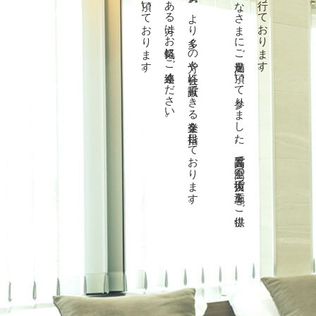
平野工業はリフォーム施工を通して人との出合いや繋がりを大切し、より多くの方々や社会に貢献できる企業を目指しております。
当社で
は
こ
れ
ま
で
数多く
の
リ
フ
ォ
ーム
施工を
行い
、
み
な
さ
ま
に
ご
満足を
頂い
て
参り
ま
し
た
。
高品質で
至高の
技術力で
施工を
ご
提供
し
て
お
り
ま
す