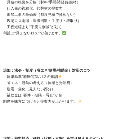
・見積の根拠を分解（材料/手間/諸経費/廃材）
・仕入先の複線化、代替材の提案力
・追加工事の単価表（都度見積で揉めない）
・現場ロス削減（運搬回数・手戻り・段取り）
・工程短縮より“手戻り削減”が効く
利益は“見えないロス”で溶けます。
追加：法令・制度（省エネ/耐震/補助金）対応のコツ
・建築基準/消防/電気/ガスの確認
・省エネ・断熱の考え方（体感と光熱費）
・耐震・劣化（見えない部分）
・補助金は“要件・期限・写真”が命
制度を味方につけると提案力が上がります。
追加：顧客対応（価格・比較・不安）を乗り越えるポイント