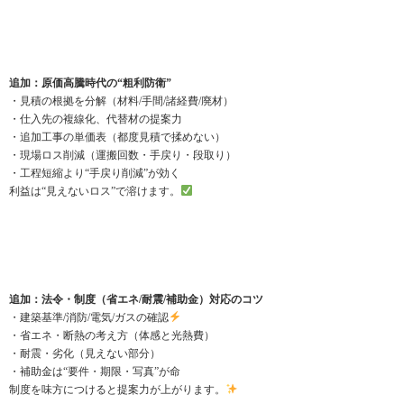
追加：原価高騰時代の“粗利防衛”
・見積の根拠を分解（材料/手間/諸経費/廃材）
・仕入先の複線化、代替材の提案力
・追加工事の単価表（都度見積で揉めない）
・現場ロス削減（運搬回数・手戻り・段取り）
・工程短縮より“手戻り削減”が効く
利益は“見えないロス”で溶けます。
追加：法令・制度（省エネ/耐震/補助金）対応のコツ
・建築基準/消防/電気/ガスの確認
・省エネ・断熱の考え方（体感と光熱費）
・耐震・劣化（見えない部分）
・補助金は“要件・期限・写真”が命
制度を味方につけると提案力が上がります。