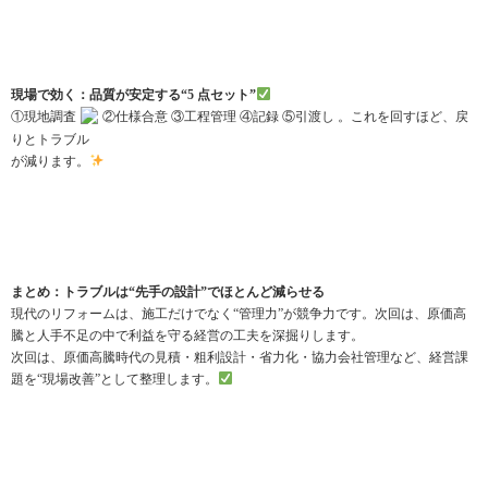
現場で効く：品質が安定する“5 点セット”
①現地調査
②仕様合意 ③工程管理 ④記録 ⑤引渡し 。これを回すほど、戻
りとトラブル
が減ります。
まとめ：トラブルは“先手の設計”でほとんど減らせる
現代のリフォームは、施工だけでなく“管理力”が競争力です。次回は、原価高
騰と人手不足の中で利益を守る経営の工夫を深掘りします。
次回は、原価高騰時代の見積・粗利設計・省力化・協力会社管理など、経営課
題を“現場改善”として整理します。