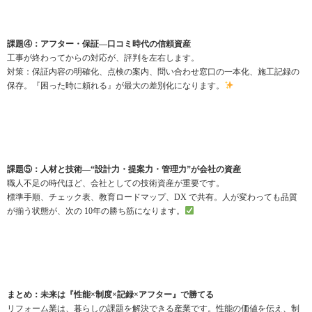
課題④：アフター・保証—口コミ時代の信頼資産
工事が終わってからの対応が、評判を左右します。
対策：保証内容の明確化、点検の案内、問い合わせ窓口の一本化、施工記録の
保存。『困った時に頼れる』が最大の差別化になります。
課題⑤：人材と技術—“設計力・提案力・管理力”が会社の資産
職人不足の時代ほど、会社としての技術資産が重要です。
標準手順、チェック表、教育ロードマップ、DX で共有。人が変わっても品質
が揃う状態が、次の 10年の勝ち筋になります。
まとめ：未来は『性能×制度×記録×アフター』で勝てる
リフォーム業は、暮らしの課題を解決できる産業です。性能の価値を伝え、制