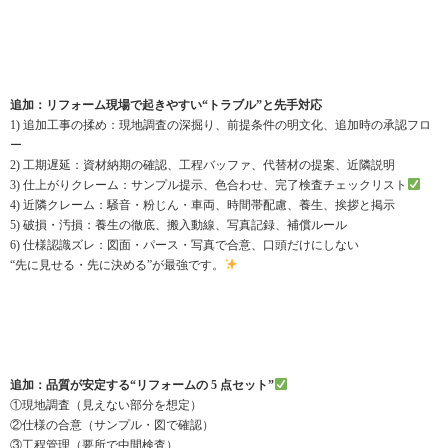
追加：リフォーム現場で起きやすい“トラブル”と先手対応
1) 追加工事の揉め：現地調査の深掘り、前提条件の明文化、追加時の承認フロ
ー
2) 工期遅延：資材納期の確認、工程バッファ、代替材の提案、近隣説明
3) 仕上がりクレーム：サンプル提示、色合わせ、完了検査チェックリスト
4) 近隣クレーム：騒音・粉じん・車両、時間帯配慮、養生、挨拶と掲示
5) 破損・汚損：養生の徹底、搬入動線、写真記録、補償ルール
6) 仕様認識ズレ：図面・パース・写真で合意、口頭だけにしない
“先に見せる・先に決める”が最強です。
追加：品質が安定する“リフォームの 5 点セット”
①現地調査（見えない部分を想定）
②仕様の合意（サンプル・図で確認）
③工程管理（要所で中間検査）