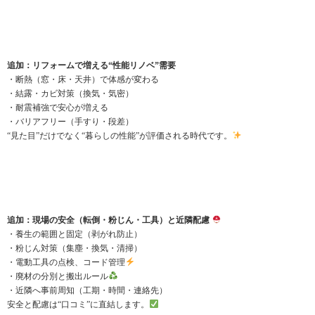
追加：リフォームで増える“性能リノベ”需要
・断熱（窓・床・天井）で体感が変わる
・結露・カビ対策（換気・気密）
・耐震補強で安心が増える
・バリアフリー（手すり・段差）
“見た目”だけでなく“暮らしの性能”が評価される時代です。
追加：現場の安全（転倒・粉じん・工具）と近隣配慮
・養生の範囲と固定（剥がれ防止）
・粉じん対策（集塵・換気・清掃）
・電動工具の点検、コード管理
・廃材の分別と搬出ルール
・近隣へ事前周知（工期・時間・連絡先）
安全と配慮は“口コミ”に直結します。