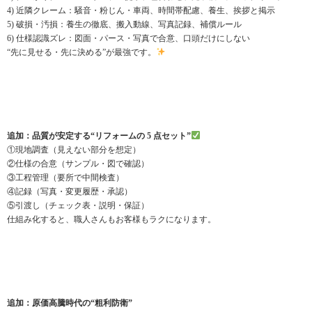
4) 近隣クレーム：騒音・粉じん・車両、時間帯配慮、養生、挨拶と掲示
5) 破損・汚損：養生の徹底、搬入動線、写真記録、補償ルール
6) 仕様認識ズレ：図面・パース・写真で合意、口頭だけにしない
“先に見せる・先に決める”が最強です。
追加：品質が安定する“リフォームの 5 点セット”
①現地調査（見えない部分を想定）
②仕様の合意（サンプル・図で確認）
③工程管理（要所で中間検査）
④記録（写真・変更履歴・承認）
⑤引渡し（チェック表・説明・保証）
仕組み化すると、職人さんもお客様もラクになります。
追加：原価高騰時代の“粗利防衛”