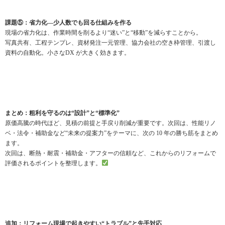
課題⑤：省力化—少人数でも回る仕組みを作る
現場の省力化は、作業時間を削るより“迷い”と“移動”を減らすことから。
写真共有、工程テンプレ、資材発注一元管理、協力会社の空き枠管理、引渡し
資料の自動化。小さなDX が大きく効きます。
まとめ：粗利を守るのは“設計”と“標準化”
原価高騰の時代ほど、見積の前提と手戻り削減が重要です。次回は、性能リノ
ベ・法令・補助金など“未来の提案力”をテーマに、次の 10 年の勝ち筋をまとめ
ます。
次回は、断熱・耐震・補助金・アフターの信頼など、これからのリフォームで
評価されるポイントを整理します。
追加：リフォーム現場で起きやすい“トラブル”と先手対応