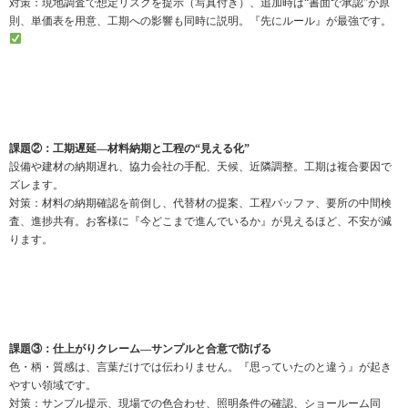
対策：現地調査で想定リスクを提示（写真付き）、追加時は“書面で承認”が原
則、単価表を用意、工期への影響も同時に説明。『先にルール』が最強です。
課題②：工期遅延—材料納期と工程の“見える化”
設備や建材の納期遅れ、協力会社の手配、天候、近隣調整。工期は複合要因で
ズレます。
対策：材料の納期確認を前倒し、代替材の提案、工程バッファ、要所の中間検
査、進捗共有。お客様に『今どこまで進んでいるか』が見えるほど、不安が減
ります。
課題③：仕上がりクレーム—サンプルと合意で防げる
色・柄・質感は、言葉だけでは伝わりません。『思っていたのと違う』が起き
やすい領域です。
対策：サンプル提示、現場での色合わせ、照明条件の確認、ショールーム同