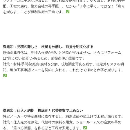
リフォームは手戻りが出ると一気に利益が削られます。やり直し、材料の再手
配、工程の崩れ、協力会社の再手配…。だから『丁寧に早く』ではなく『戻り
を減らす』ことが粗利防衛の王道です。
課題①：見積の難しさ—根拠を分解し、前提を明文化する
原価高騰時代は、見積の根拠が弱いと利益が守れません。さらにリフォーム
は“見えない部分”があるため、前提条件が重要です。
対策：材料/手間/諸経費/廃材を分解、現地調査写真を残す、想定外リスクを明
記、追加工事承認フローを契約に入れる。これだけで揉めと赤字が減ります。
課題②：仕入と納期—複線化と代替提案で止めない
特定メーカーや特定商材に依存すると、納期遅延や値上げで工程が崩れます。
対策：仕入先の複線化、代替材の候補を用意、ショールームでの合意を早め
る。『選べる状態』を作るほど工程が安定します。