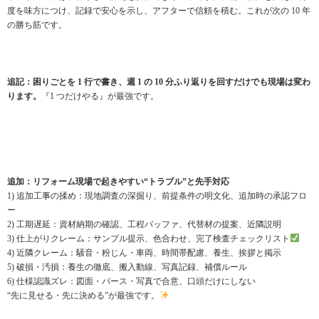
度を味方につけ、記録で安心を示し、アフターで信頼を積む。これが次の 10 年
の勝ち筋です。
追記：困りごとを 1 行で書き、週 1 の 10 分ふり返りを回すだけでも現場は変わ
ります。
『1 つだけやる』が最強です。
追加：リフォーム現場で起きやすい“トラブル”と先手対応
1) 追加工事の揉め：現地調査の深掘り、前提条件の明文化、追加時の承認フロ
ー
2) 工期遅延：資材納期の確認、工程バッファ、代替材の提案、近隣説明
3) 仕上がりクレーム：サンプル提示、色合わせ、完了検査チェックリスト
4) 近隣クレーム：騒音・粉じん・車両、時間帯配慮、養生、挨拶と掲示
5) 破損・汚損：養生の徹底、搬入動線、写真記録、補償ルール
6) 仕様認識ズレ：図面・パース・写真で合意、口頭だけにしない
“先に見せる・先に決める”が最強です。