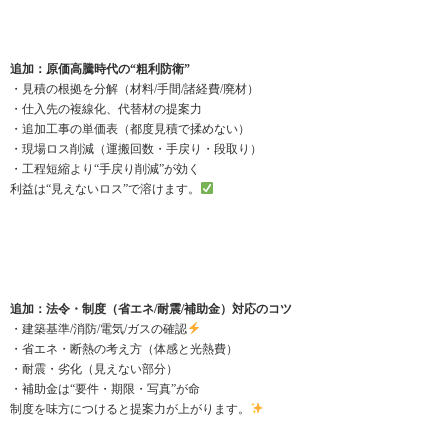
追加：原価高騰時代の“粗利防衛”
・見積の根拠を分解（材料/手間/諸経費/廃材）
・仕入先の複線化、代替材の提案力
・追加工事の単価表（都度見積で揉めない）
・現場ロス削減（運搬回数・手戻り・段取り）
・工程短縮より“手戻り削減”が効く
利益は“見えないロス”で溶けます。
追加：法令・制度（省エネ/耐震/補助金）対応のコツ
・建築基準/消防/電気/ガスの確認
・省エネ・断熱の考え方（体感と光熱費）
・耐震・劣化（見えない部分）
・補助金は“要件・期限・写真”が命
制度を味方につけると提案力が上がります。