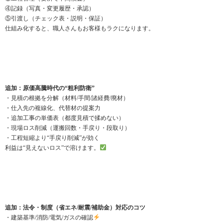
④記録（写真・変更履歴・承認）
⑤引渡し（チェック表・説明・保証）
仕組み化すると、職人さんもお客様もラクになります。
追加：原価高騰時代の“粗利防衛”
・見積の根拠を分解（材料/手間/諸経費/廃材）
・仕入先の複線化、代替材の提案力
・追加工事の単価表（都度見積で揉めない）
・現場ロス削減（運搬回数・手戻り・段取り）
・工程短縮より“手戻り削減”が効く
利益は“見えないロス”で溶けます。
追加：法令・制度（省エネ/耐震/補助金）対応のコツ
・建築基準/消防/電気/ガスの確認