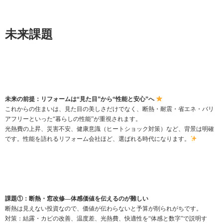
未来課題
未来の前提：リフォームは“見た目”から“性能と安心”へ
これからの住まいは、見た目の美しさだけでなく、断熱・耐震・省エネ・バリ
アフリーといった“暮らしの性能”が重視されます。
光熱費の上昇、災害不安、健康意識（ヒートショック対策）など、背景は明確
です。性能を語れるリフォーム会社ほど、選ばれる時代になります。
課題①：断熱・窓改修—体感価値を伝えるのが難しい
断熱は見えない投資なので、価値が伝わらないと予算が削られがちです。
対策：結露・カビの改善、温度差、光熱費、快適性を“体感と数字”で説明す