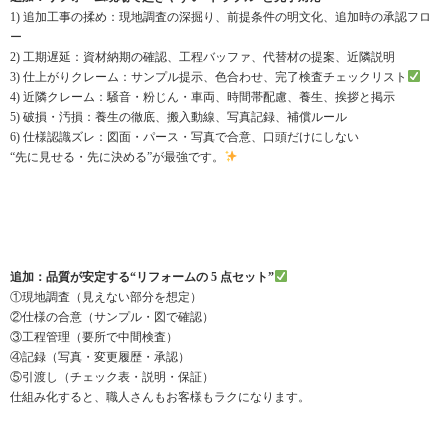
1) 追加工事の揉め：現地調査の深掘り、前提条件の明文化、追加時の承認フロ
ー
2) 工期遅延：資材納期の確認、工程バッファ、代替材の提案、近隣説明
3) 仕上がりクレーム：サンプル提示、色合わせ、完了検査チェックリスト
4) 近隣クレーム：騒音・粉じん・車両、時間帯配慮、養生、挨拶と掲示
5) 破損・汚損：養生の徹底、搬入動線、写真記録、補償ルール
6) 仕様認識ズレ：図面・パース・写真で合意、口頭だけにしない
“先に見せる・先に決める”が最強です。
追加：品質が安定する“リフォームの 5 点セット”
①現地調査（見えない部分を想定）
②仕様の合意（サンプル・図で確認）
③工程管理（要所で中間検査）
④記録（写真・変更履歴・承認）
⑤引渡し（チェック表・説明・保証）
仕組み化すると、職人さんもお客様もラクになります。