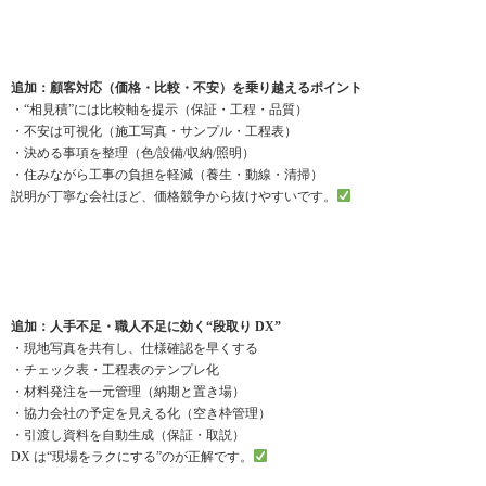
追加：顧客対応（価格・比較・不安）を乗り越えるポイント
・“相見積”には比較軸を提示（保証・工程・品質）
・不安は可視化（施工写真・サンプル・工程表）
・決める事項を整理（色/設備/収納/照明）
・住みながら工事の負担を軽減（養生・動線・清掃）
説明が丁寧な会社ほど、価格競争から抜けやすいです。
追加：人手不足・職人不足に効く“段取り DX”
・現地写真を共有し、仕様確認を早くする
・チェック表・工程表のテンプレ化
・材料発注を一元管理（納期と置き場）
・協力会社の予定を見える化（空き枠管理）
・引渡し資料を自動生成（保証・取説）
DX は“現場をラクにする”のが正解です。