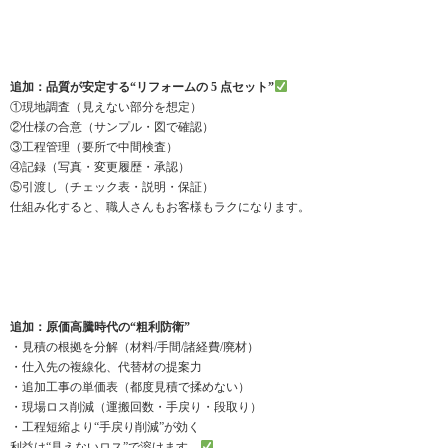
追加：品質が安定する“リフォームの 5 点セット”
①現地調査（見えない部分を想定）
②仕様の合意（サンプル・図で確認）
③工程管理（要所で中間検査）
④記録（写真・変更履歴・承認）
⑤引渡し（チェック表・説明・保証）
仕組み化すると、職人さんもお客様もラクになります。
追加：原価高騰時代の“粗利防衛”
・見積の根拠を分解（材料/手間/諸経費/廃材）
・仕入先の複線化、代替材の提案力
・追加工事の単価表（都度見積で揉めない）
・現場ロス削減（運搬回数・手戻り・段取り）
・工程短縮より“手戻り削減”が効く
利益は“見えないロス”で溶けます。