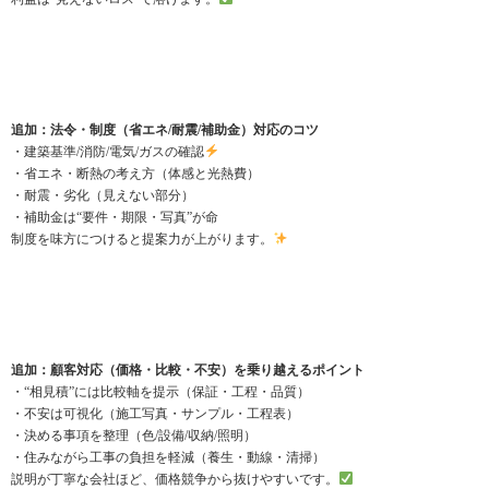
追加：法令・制度（省エネ/耐震/補助金）対応のコツ
・建築基準/消防/電気/ガスの確認
・省エネ・断熱の考え方（体感と光熱費）
・耐震・劣化（見えない部分）
・補助金は“要件・期限・写真”が命
制度を味方につけると提案力が上がります。
追加：顧客対応（価格・比較・不安）を乗り越えるポイント
・“相見積”には比較軸を提示（保証・工程・品質）
・不安は可視化（施工写真・サンプル・工程表）
・決める事項を整理（色/設備/収納/照明）
・住みながら工事の負担を軽減（養生・動線・清掃）
説明が丁寧な会社ほど、価格競争から抜けやすいです。