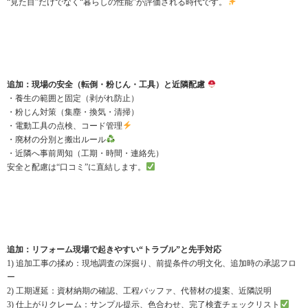
“見た目”だけでなく“暮らしの性能”が評価される時代です。
追加：現場の安全（転倒・粉じん・工具）と近隣配慮
・養生の範囲と固定（剥がれ防止）
・粉じん対策（集塵・換気・清掃）
・電動工具の点検、コード管理
・廃材の分別と搬出ルール
・近隣へ事前周知（工期・時間・連絡先）
安全と配慮は“口コミ”に直結します。
追加：リフォーム現場で起きやすい“トラブル”と先手対応
1) 追加工事の揉め：現地調査の深掘り、前提条件の明文化、追加時の承認フロ
ー
2) 工期遅延：資材納期の確認、工程バッファ、代替材の提案、近隣説明
3) 仕上がりクレーム：サンプル提示、色合わせ、完了検査チェックリスト