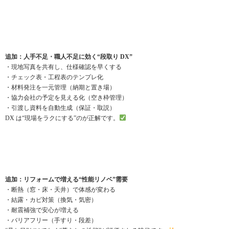
追加：人手不足・職人不足に効く“段取り DX”
・現地写真を共有し、仕様確認を早くする
・チェック表・工程表のテンプレ化
・材料発注を一元管理（納期と置き場）
・協力会社の予定を見える化（空き枠管理）
・引渡し資料を自動生成（保証・取説）
DX は“現場をラクにする”のが正解です。
追加：リフォームで増える“性能リノベ”需要
・断熱（窓・床・天井）で体感が変わる
・結露・カビ対策（換気・気密）
・耐震補強で安心が増える
・バリアフリー（手すり・段差）