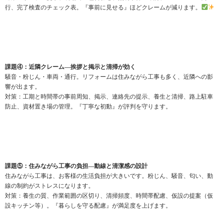
行、完了検査のチェック表。『事前に見せる』ほどクレームが減ります。
課題④：近隣クレーム—挨拶と掲示と清掃が効く
騒音・粉じん・車両・通行。リフォームは住みながら工事も多く、近隣への影
響が出ます。
対策：工期と時間帯の事前周知、掲示、連絡先の提示、養生と清掃、路上駐車
防止、資材置き場の管理。『丁寧な初動』が評判を守ります。
課題⑤：住みながら工事の負担—動線と清潔感の設計
住みながら工事は、お客様の生活負担が大きいです。粉じん、騒音、匂い、動
線の制約がストレスになります。
対策：養生の質、作業範囲の区切り、清掃頻度、時間帯配慮、仮設の提案（仮
設キッチン等）。『暮らしを守る配慮』が満足度を上げます。