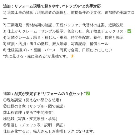
追加：リフォーム現場で起きやすい“トラブル”と先手対応
1) 追加工事の揉め：現地調査の深掘り、前提条件の明文化、追加時の承認フロ
ー
2) 工期遅延：資材納期の確認、工程バッファ、代替材の提案、近隣説明
3) 仕上がりクレーム：サンプル提示、色合わせ、完了検査チェックリスト
4) 近隣クレーム：騒音・粉じん・車両、時間帯配慮、養生、挨拶と掲示
5) 破損・汚損：養生の徹底、搬入動線、写真記録、補償ルール
6) 仕様認識ズレ：図面・パース・写真で合意、口頭だけにしない
“先に見せる・先に決める”が最強です。
追加：品質が安定する“リフォームの 5 点セット”
①現地調査（見えない部分を想定）
②仕様の合意（サンプル・図で確認）
③工程管理（要所で中間検査）
④記録（写真・変更履歴・承認）
⑤引渡し（チェック表・説明・保証）
仕組み化すると、職人さんもお客様もラクになります。