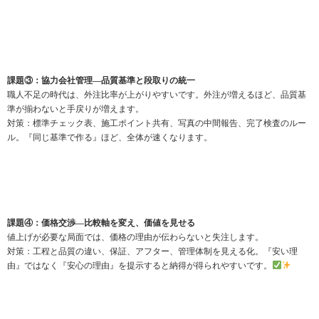
課題③：協力会社管理—品質基準と段取りの統一
職人不足の時代は、外注比率が上がりやすいです。外注が増えるほど、品質基
準が揃わないと手戻りが増えます。
対策：標準チェック表、施工ポイント共有、写真の中間報告、完了検査のルー
ル。『同じ基準で作る』ほど、全体が速くなります。
課題④：価格交渉—比較軸を変え、価値を見せる
値上げが必要な局面では、価格の理由が伝わらないと失注します。
対策：工程と品質の違い、保証、アフター、管理体制を見える化。『安い理
由』ではなく『安心の理由』を提示すると納得が得られやすいです。