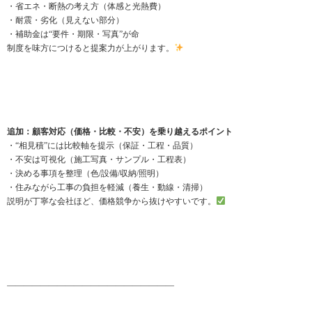
・省エネ・断熱の考え方（体感と光熱費）
・耐震・劣化（見えない部分）
・補助金は“要件・期限・写真”が命
制度を味方につけると提案力が上がります。
追加：顧客対応（価格・比較・不安）を乗り越えるポイント
・“相見積”には比較軸を提示（保証・工程・品質）
・不安は可視化（施工写真・サンプル・工程表）
・決める事項を整理（色/設備/収納/照明）
・住みながら工事の負担を軽減（養生・動線・清掃）
説明が丁寧な会社ほど、価格競争から抜けやすいです。
――――――――――――――――――――