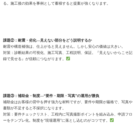
る。施工後の効果を事例として蓄積すると提案が強くなります。
課題②：耐震・劣化—見えない部分をどう説明するか
耐震や構造補強は、仕上がると見えません。しかし安心の価値は大きい。
対策：診断結果の可視化、施工写真、工程説明、保証。『見えないからこそ記
録で見せる』が信頼につながります。
課題③：補助金・制度—“要件・期限・写真”の運用が勝負
補助金はお客様の背中を押す強力な材料ですが、要件や期限が厳格で、写真や
書類が不足すると不採択になります。
対策：要件チェックリスト、工程内に写真撮影ポイントを組み込み、申請フロ
ーをテンプレ化。制度を“現場運用”に落とし込むのがコツです。