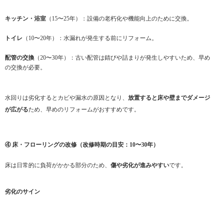
キッチン・浴室
（15〜25年）：設備の老朽化や機能向上のために交換。
トイレ
（10〜20年）：水漏れが発生する前にリフォーム。
配管の交換
（20〜30年）：古い配管は錆びや詰まりが発生しやすいため、早め
の交換が必要。
水回りは劣化するとカビや漏水の原因となり、
放置すると床や壁までダメージ
が広がる
ため、早めのリフォームがおすすめです。
④ 床・フローリングの改修（改修時期の目安：10〜30年）
床は日常的に負荷がかかる部分のため、
傷や劣化が進みやすい
です。
劣化のサイン