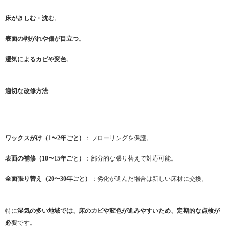
床がきしむ・沈む
。
表面の剥がれや傷が目立つ
。
湿気によるカビや変色
。
適切な改修方法
ワックスがけ（1〜2年ごと）
：フローリングを保護。
表面の補修（10〜15年ごと）
：部分的な張り替えで対応可能。
全面張り替え（20〜30年ごと）
：劣化が進んだ場合は新しい床材に交換。
特に
湿気の多い地域では、床のカビや変色が進みやすいため、定期的な点検が
必要
です。