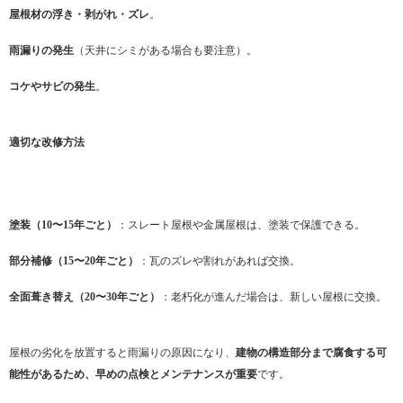
屋根材の浮き・剥がれ・ズレ
。
雨漏りの発生
（天井にシミがある場合も要注意）。
コケやサビの発生
。
適切な改修方法
塗装（10〜15年ごと）
：スレート屋根や金属屋根は、塗装で保護できる。
部分補修（15〜20年ごと）
：瓦のズレや割れがあれば交換。
全面葺き替え（20〜30年ごと）
：老朽化が進んだ場合は、新しい屋根に交換。
屋根の劣化を放置すると雨漏りの原因になり、
建物の構造部分まで腐食する可
能性があるため、早めの点検とメンテナンスが重要
です。