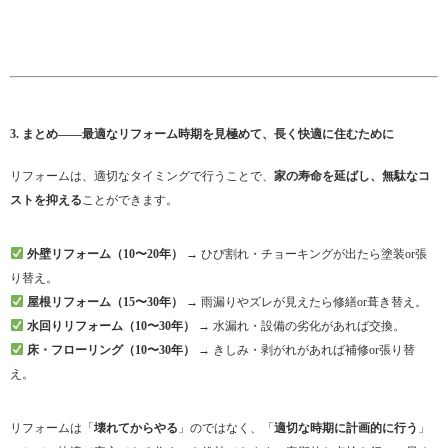
3. まとめ——最適なリフォーム時期を見極めて、長く快適に住むために
リフォームは、適切なタイミングで行うことで、
家の寿命を延ばし、無駄なコ
ストを抑える
ことができます。
外壁リフォーム（10〜20年）
→ ひび割れ・チョーキングが出たら塗装or張
り替え。
屋根リフォーム（15〜30年）
→ 雨漏りやズレが見えたら修繕or葺き替え。
水回りリフォーム（10〜30年）
→ 水漏れ・設備の劣化があれば交換。
床・フローリング（10〜30年）
→ きしみ・剥がれがあれば補修or張り替
え。
リフォームは「
壊れてからやる
」のではなく、「
適切な時期に計画的に行う
」