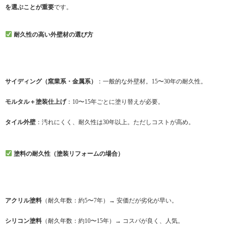
を選ぶことが重要
です。
耐久性の高い外壁材の選び方
サイディング（窯業系・金属系）
：一般的な外壁材。15〜30年の耐久性。
モルタル＋塗装仕上げ
：10〜15年ごとに塗り替えが必要。
タイル外壁
：汚れにくく、耐久性は30年以上。ただしコストが高め。
塗料の耐久性（塗装リフォームの場合）
アクリル塗料
（耐久年数：約5〜7年）→ 安価だが劣化が早い。
シリコン塗料
（耐久年数：約10〜15年）→ コスパが良く、人気。