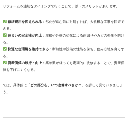
リフォームを適切なタイミングで行うことで、以下のメリットがあります。
修繕費用を抑えられる
：劣化が進む前に対処すれば、大規模な工事を回避で
きる。
住まいの安全性が向上
：屋根や外壁の劣化による雨漏りやカビの発生を防げ
る。
快適な住環境を維持できる
：断熱性や設備の性能を保ち、住み心地を良くす
る。
資産価値の維持・向上
：築年数が経っても定期的に改修することで、資産価
値を下げにくくなる。
では、具体的に「
どの部分を、いつ改修すべきか？
」を詳しく見ていきましょ
う。