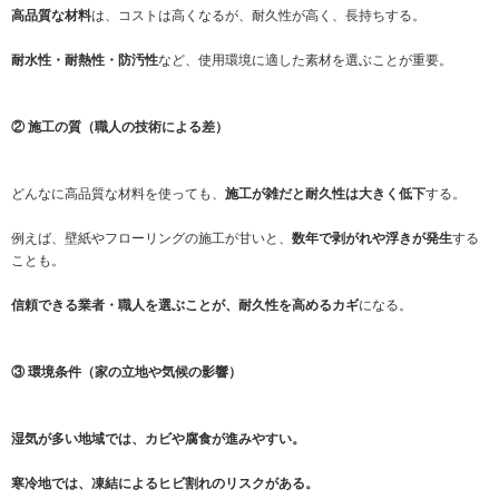
高品質な材料
は、コストは高くなるが、耐久性が高く、長持ちする。
耐水性・耐熱性・防汚性
など、使用環境に適した素材を選ぶことが重要。
② 施工の質（職人の技術による差）
どんなに高品質な材料を使っても、
施工が雑だと耐久性は大きく低下
する。
例えば、壁紙やフローリングの施工が甘いと、
数年で剥がれや浮きが発生
する
ことも。
信頼できる業者・職人を選ぶことが、耐久性を高めるカギ
になる。
③ 環境条件（家の立地や気候の影響）
湿気が多い地域では、カビや腐食が進みやすい。
寒冷地では、凍結によるヒビ割れのリスクがある。