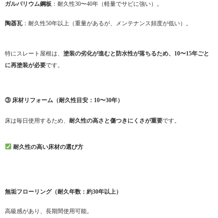
ガルバリウム鋼板
：耐久性30〜40年（軽量でサビに強い）。
陶器瓦
：耐久性50年以上（重量があるが、メンテナンス頻度が低い）。
特にスレート屋根は、
塗装の劣化が進むと防水性が落ちるため、10〜15年ごと
に再塗装が必要
です。
③ 床材リフォーム（耐久性目安：10〜30年）
床は毎日使用するため、
耐久性の高さと傷つきにくさが重要
です。
耐久性の高い床材の選び方
無垢フローリング（耐久年数：約30年以上）
高級感があり、長期間使用可能。