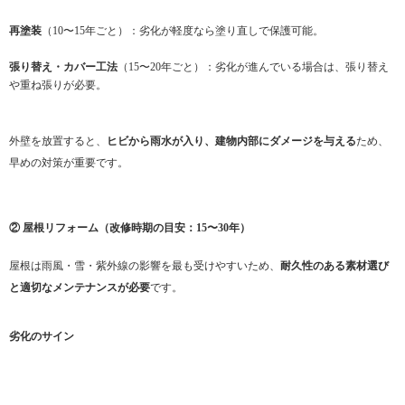
再塗装
（10〜15年ごと）：劣化が軽度なら塗り直しで保護可能。
張り替え・カバー工法
（15〜20年ごと）：劣化が進んでいる場合は、張り替え
や重ね張りが必要。
外壁を放置すると、
ヒビから雨水が入り、建物内部にダメージを与える
ため、
早めの対策が重要です。
② 屋根リフォーム（改修時期の目安：15〜30年）
屋根は雨風・雪・紫外線の影響を最も受けやすいため、
耐久性のある素材選び
と適切なメンテナンスが必要
です。
劣化のサイン