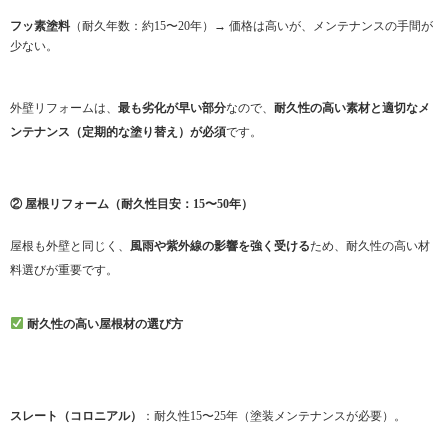
フッ素塗料
（耐久年数：約15〜20年）→ 価格は高いが、メンテナンスの手間が
少ない。
外壁リフォームは、
最も劣化が早い部分
なので、
耐久性の高い素材と適切なメ
ンテナンス（定期的な塗り替え）が必須
です。
② 屋根リフォーム（耐久性目安：15〜50年）
屋根も外壁と同じく、
風雨や紫外線の影響を強く受ける
ため、耐久性の高い材
料選びが重要です。
耐久性の高い屋根材の選び方
スレート（コロニアル）
：耐久性15〜25年（塗装メンテナンスが必要）。