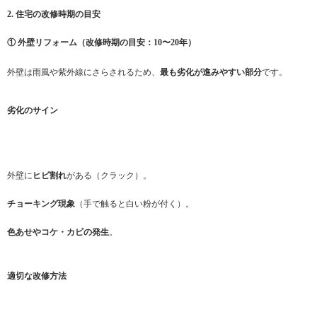
2. 住宅の改修時期の目安
① 外壁リフォーム（改修時期の目安：10〜20年）
外壁は雨風や紫外線にさらされるため、
最も劣化が進みやすい部分
です。
劣化のサイン
外壁に
ヒビ割れ
がある（クラック）。
チョーキング現象
（手で触ると白い粉が付く）。
色あせやコケ・カビの発生
。
適切な改修方法