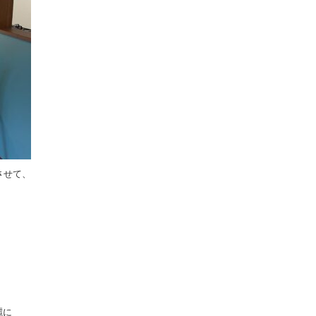
させて、
麗に