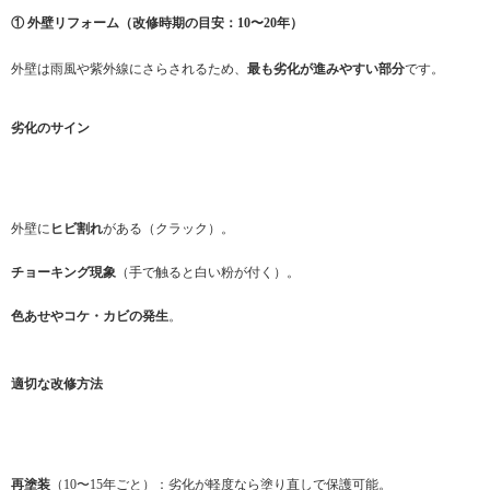
① 外壁リフォーム（改修時期の目安：10〜20年）
外壁は雨風や紫外線にさらされるため、
最も劣化が進みやすい部分
です。
劣化のサイン
外壁に
ヒビ割れ
がある（クラック）。
チョーキング現象
（手で触ると白い粉が付く）。
色あせやコケ・カビの発生
。
適切な改修方法
再塗装
（10〜15年ごと）：劣化が軽度なら塗り直しで保護可能。