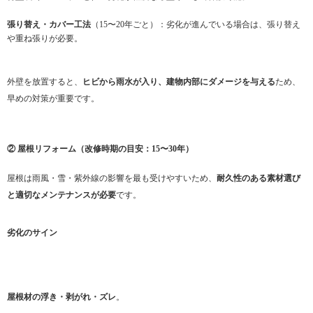
張り替え・カバー工法
（15〜20年ごと）：劣化が進んでいる場合は、張り替え
や重ね張りが必要。
外壁を放置すると、
ヒビから雨水が入り、建物内部にダメージを与える
ため、
早めの対策が重要です。
② 屋根リフォーム（改修時期の目安：15〜30年）
屋根は雨風・雪・紫外線の影響を最も受けやすいため、
耐久性のある素材選び
と適切なメンテナンスが必要
です。
劣化のサイン
屋根材の浮き・剥がれ・ズレ
。