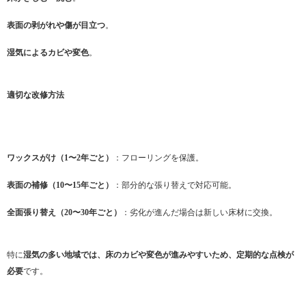
表面の剥がれや傷が目立つ
。
湿気によるカビや変色
。
適切な改修方法
ワックスがけ（1〜2年ごと）
：フローリングを保護。
表面の補修（10〜15年ごと）
：部分的な張り替えで対応可能。
全面張り替え（20〜30年ごと）
：劣化が進んだ場合は新しい床材に交換。
特に
湿気の多い地域では、床のカビや変色が進みやすいため、定期的な点検が
必要
です。