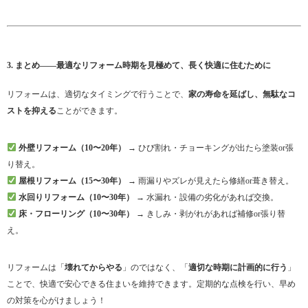
3. まとめ——最適なリフォーム時期を見極めて、長く快適に住むために
リフォームは、適切なタイミングで行うことで、
家の寿命を延ばし、無駄なコ
ストを抑える
ことができます。
外壁リフォーム（10〜20年）
→ ひび割れ・チョーキングが出たら塗装or張
り替え。
屋根リフォーム（15〜30年）
→ 雨漏りやズレが見えたら修繕or葺き替え。
水回りリフォーム（10〜30年）
→ 水漏れ・設備の劣化があれば交換。
床・フローリング（10〜30年）
→ きしみ・剥がれがあれば補修or張り替
え。
リフォームは「
壊れてからやる
」のではなく、「
適切な時期に計画的に行う
」
ことで、快適で安心できる住まいを維持できます。定期的な点検を行い、早め
の対策を心がけましょう！