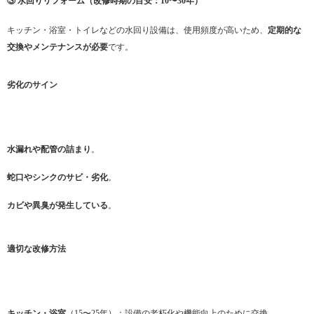
③ 水回りリフォーム（改修時期の目安：10〜30年）
キッチン・浴室・トイレなどの水回り設備は、使用頻度が高いため、
定期的な
交換やメンテナンスが必要
です。
劣化のサイン
水漏れや配管の詰まり
。
蛇口やシンクのサビ・劣化
。
カビや異臭が発生している
。
適切な改修方法
キッチン・浴室
（15〜25年）：設備の老朽化や機能向上のために交換。