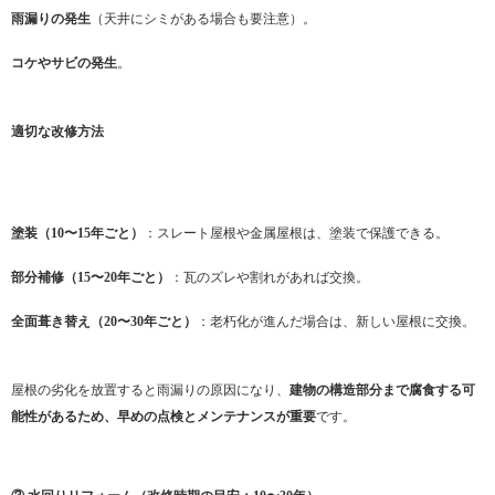
雨漏りの発生
（天井にシミがある場合も要注意）。
コケやサビの発生
。
適切な改修方法
塗装（10〜15年ごと）
：スレート屋根や金属屋根は、塗装で保護できる。
部分補修（15〜20年ごと）
：瓦のズレや割れがあれば交換。
全面葺き替え（20〜30年ごと）
：老朽化が進んだ場合は、新しい屋根に交換。
屋根の劣化を放置すると雨漏りの原因になり、
建物の構造部分まで腐食する可
能性があるため、早めの点検とメンテナンスが重要
です。