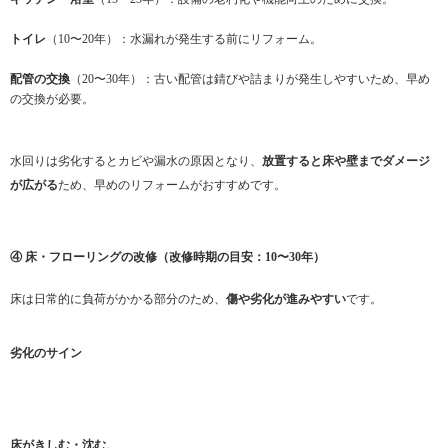
トイレ
（10〜20年）：水漏れが発生する前にリフォーム。
配管の交換
（20〜30年）：古い配管は錆びや詰まりが発生しやすいため、早め
の交換が必要。
水回りは劣化するとカビや漏水の原因となり、
放置すると床や壁までダメージ
が広がる
ため、早めのリフォームがおすすめです。
④ 床・フローリングの改修（改修時期の目安：10〜30年）
床は日常的に負荷がかかる部分のため、
傷や劣化が進みやすい
です。
劣化のサイン
床がきしむ・沈む
。