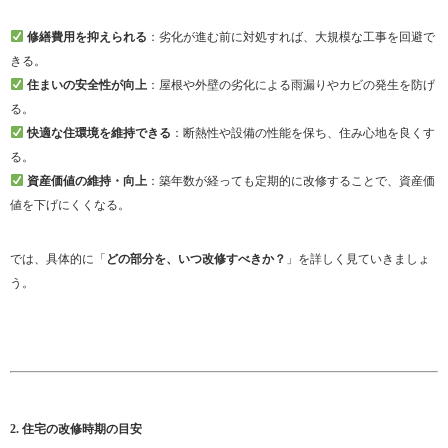
修繕費用を抑えられる
：劣化が進む前に対処すれば、大規模な工事を回避で
きる。
住まいの安全性が向上
：屋根や外壁の劣化による雨漏りやカビの発生を防げ
る。
快適な住環境を維持できる
：断熱性や設備の性能を保ち、住み心地を良くす
る。
資産価値の維持・向上
：築年数が経っても定期的に改修することで、資産価
値を下げにくくなる。
では、具体的に「
どの部分を、いつ改修すべきか？
」を詳しく見ていきましょ
う。
2. 住宅の改修時期の目安