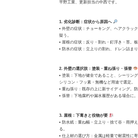
平野工業、更新担当の中西です。
1. 劣化診断：症状から原因へ
• 外壁の症状：チョーキング、ヘアクラッ
疑う。
• 屋根の症状：反り・割れ・釘浮き・苔。
• 防水の症状：立上りの割れ、ドレン詰ま
2. 外壁の選択肢：塗装・重ね張り・張替
• 塗装：下地が健全であること、シーリン
シリコン・フッ素・無機など用途で選定。
• 重ね張り：既存の上に新サイディング。
• 張替：下地腐朽や漏水履歴がある場合に
3. 屋根：下葺きと役物が要
• 防水紙：重ね幅・立上り・捨て谷・雨押
る。
• 仕上材の選び方：金属は軽量で耐震性に