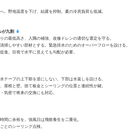
）へ。野地温度を下げ、結露を抑制。夏の冷房負荷も低減。
ールが九割
立上りの最低高さ、入隅の補強、改修ドレンの適切な選定を守る。
着清掃しやすい部材とする。緊急排水のためのオーバーフローを設ける。
を促進。目視で水平に見えても勾配が必要。
防水テープの上下順を逆にしない。下部は水返しを設ける。
木、屋根と壁。捨て板金とシーリングの位置と連続性が鍵。
水・気密で将来の交換にも対応。
燥時間に余裕を。強風日は飛散養生を二重化。
年ごとのシーリング点検。