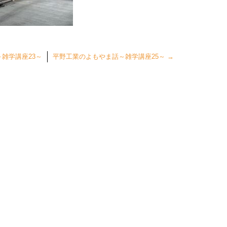
雑学講座23～
平野工業のよもやま話～雑学講座25～
→