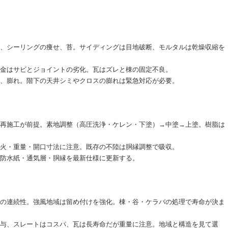
ク、シーリングの痩せ、苔。サイディングは目地破断、モルタルは乾燥収縮を
板金はサビとジョイントの劣化。瓦はズレと棟の固定不良。
り、膨れ。階下の天井シミやクロスの膨れは緊急対応が必要。
グ再施工が前提。素地調整（高圧洗浄・ケレン・下塗）→中塗→上塗。樹脂は
防火・重量・開口寸法に注意。既存の不陸は胴縁調整で吸収。
。防水紙・通気層・胴縁を最新仕様に更新する。
えの連続性。強風地域は留め付けを強化。棟・谷・ケラバの処理で寿命が決ま
寄与、スレートはコスパ、瓦は長寿命だが重量に注意。地域と構造を見て選