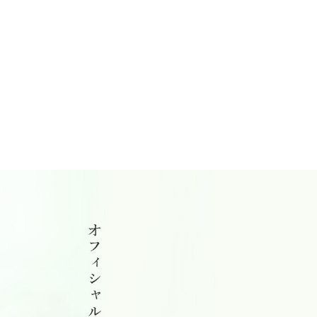
平野工業のよもやま話～雑学講座24～ | 平野工業|平野工業