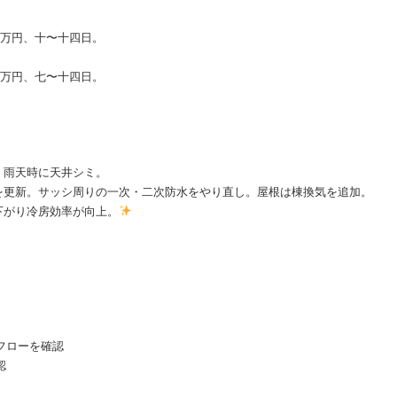
十万円、十〜十四日。
十万円、七〜十四日。
、雨天時に天井シミ。
を更新。サッシ周りの一次・二次防水をやり直し。屋根は棟換気を追加。
下がり冷房効率が向上。
フローを確認
認