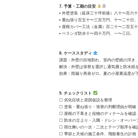
7. 予算・工期の目安
• 外壁塗装（延床三十坪前後）八十〜百六
• 重ね張り百五十〜三百万円、十〜二十日。
• 屋根カバー工法（金属）百二十〜二百五
• ベランダ防水十〜四十万円、一〜三日。
8. ケーススタディ
課題：外壁の目地割れ、室内の壁紙の浮き
解決：外壁は張替を選択し通気層と防水紙
効果：雨漏り再発ゼロ。夏の小屋裏温度が
9. チェックリスト
☐ 劣化症状と原因仮説を整理
☐ 塗装・重ね張り・張替の判断理由が明確
☐ 屋根の下葺きと役物のディテールを確認
☐ 防水の立上り・入隅・ドレン・オーバー
☐ 雨仕舞いの一次・二次とテープ順序を確
☐ 季節と天候の施工条件、飛散養生の計画