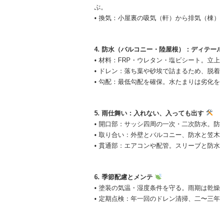
ぶ。
• 換気：小屋裏の吸気（軒）から排気（棟
4. 防水（バルコニー・陸屋根）：ディテ
• 材料：FRP・ウレタン・塩ビシート。
• ドレン：落ち葉や砂埃で詰まるため、脱
• 勾配：最低勾配を確保。水たまりは劣化
5. 雨仕舞い：入れない、入っても出す
• 開口部：サッシ四周の一次・二次防水。
• 取り合い：外壁とバルコニー、防水と笠
• 貫通部：エアコンや配管。スリーブと防
6. 季節配慮とメンテ
• 塗装の気温・湿度条件を守る。雨期は乾
• 定期点検：年一回のドレン清掃、二〜三