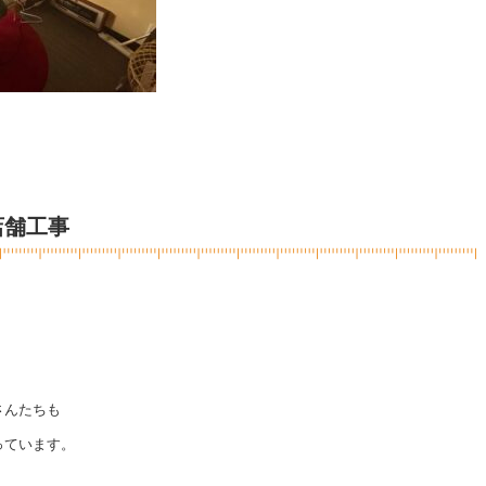
店舗工事
。
さんたちも
っています。