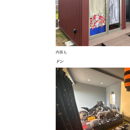
内装も
ドン