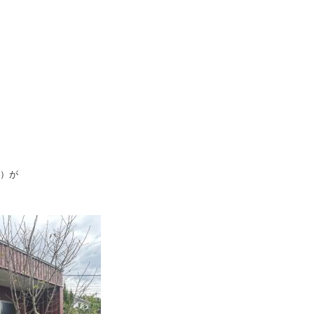
。
X）が