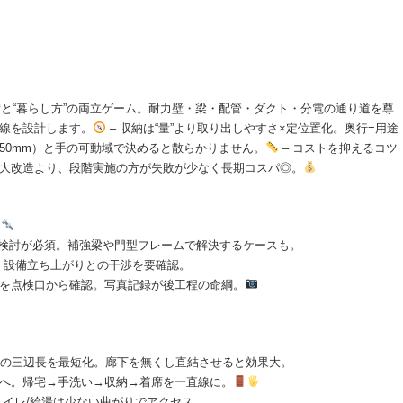
設備と“暮らし方”の両立ゲーム。耐力壁・梁・配管・ダクト・分電の通り道を尊
動線を設計します。
– 収納は“量”より取り出しやすさ×定位置化。奥行=用途
品=450mm）と手の可動域で決めると散らかりません。
– コストを抑えるコツ
に大改造より、段階実施の方が失敗が少なく長期コスパ◎。
壁
者の検討が必須。補強梁や門型フレームで解決するケースも。
柱・設備立ち上がりとの干渉を要確認。
通りを点検口から確認。写真記録が後工程の命綱。
しの三辺長を最短化。廊下を無くし直結させると効果大。
DKへ。帰宅→手洗い→収納→着席を一直線に。
、トイレ/給湯は少ない曲がりでアクセス。