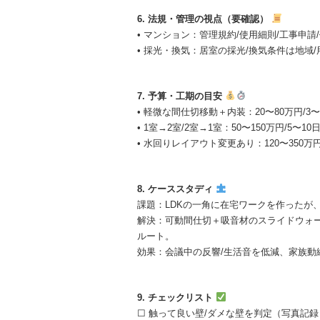
6. 法規・管理の視点（要確認）
• マンション：管理規約/使用細則/工事申
• 採光・換気：居室の採光/換気条件は地
7. 予算・工期の目安
• 軽微な間仕切移動＋内装：20〜80万円/3
• 1室→2室/2室→1室：50〜150万円/5〜
• 水回りレイアウト変更あり：120〜350万
8. ケーススタディ
課題：LDKの一角に在宅ワークを作ったが
解決：可動間仕切＋吸音材のスライドウォー
ルート。
効果：会議中の反響/生活音を低減、家族動
9. チェックリスト
☐ 触って良い壁/ダメな壁を判定（写真記録