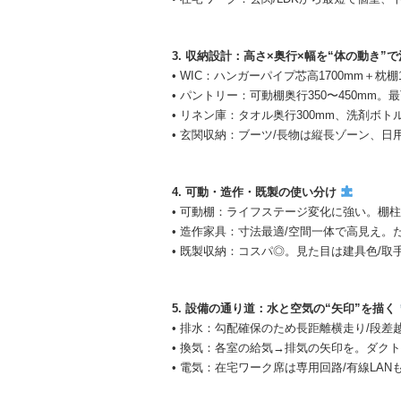
3. 収納設計：高さ×奥行×幅を“体の動き”
• WIC：ハンガーパイプ芯高1700mm＋枕棚
• パントリー：可動棚奥行350〜450mm。
• リネン庫：タオル奥行300mm、洗剤ボト
• 玄関収納：ブーツ/長物は縦長ゾーン、
4. 可動・造作・既製の使い分け
• 可動棚：ライフステージ変化に強い。棚柱
• 造作家具：寸法最適/空間一体で高見え
• 既製収納：コスパ◎。見た目は建具色/取
5. 設備の通り道：水と空気の“矢印”を描く
• 排水：勾配確保のため長距離横走り/段
• 換気：各室の給気→排気の矢印を。ダク
• 電気：在宅ワーク席は専用回路/有線LA