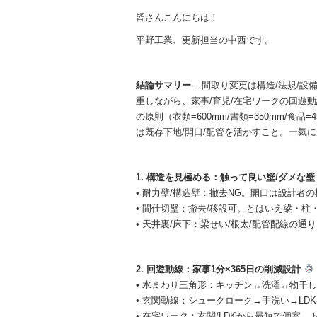
皆さんこんにちは！
平野工業、更新担当の中西です。
結論サマリー
– 間取り変更は構造/法規/
重しながら、家事/育児/在宅ワークの回遊
の原則（衣類=600mm/書類=350mm/食
は既存下地/開口/配管を活かすこと。一気
1. 構造を見極める：触って良い壁/ダメな
• 耐力壁/構造壁：撤去NG。開口は設計
• 間仕切壁：撤去/移設可。とはいえ梁・
• 天井裏/床下：梁せい/根太/配管配線の
2. 回遊動線：家事1分×365日の削減設計
• 水まわり三角形：キッチン↔洗濯↔物干
• 玄関動線：シュークローク→手洗い→L
• 在宅ワーク：玄関/LDKから最短で個室