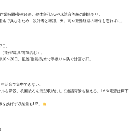
請/作業時間/養生経路。躯体穿孔NGや床遮音等級の制限あり。
域/用途で異なるため、設計者と確認。天井高や避難経路の確保も忘れずに。
〜7日。
10日（造作/建具/電気含む）。
円/10〜20日。配管/換気/防水で手戻りを防ぐ計画が肝。
、生活音で集中できない。
ルを新設。机面後ろを浅型収納にして通話背景も整える。LAN/電源は床下
線を妨げず収納量もUP。
）