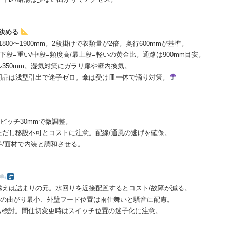
で決める
1800〜1900mm。2段掛けで衣類量が2倍。奥行600mmが基準。
最下段=重い/中段=頻度高/最上段=軽いの黄金比。通路は900mm目安。
ル350mm。湿気対策にガラリ扉や壁内換気。
日用品は浅型引出で迷子ゼロ。傘は受け皿一体で滴り対策。
ピッチ30mmで微調整。
。ただし移設不可とコストに注意。配線/通風の逃げを確保。
手/面材で内装と調和させる。
差越えは詰まりの元。水回りを近接配置するとコスト/故障が減る。
トの曲がり最小、外壁フード位置は雨仕舞いと騒音に配慮。
Nも検討。間仕切変更時はスイッチ位置の迷子化に注意。