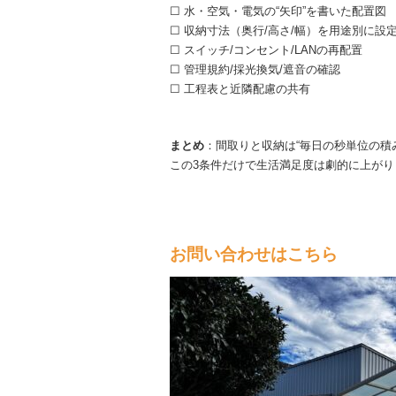
☐ 水・空気・電気の“矢印”を書いた配置図
☐ 収納寸法（奥行/高さ/幅）を用途別に設
☐ スイッチ/コンセント/LANの再配置
☐ 管理規約/採光換気/遮音の確認
☐ 工程表と近隣配慮の共有
まとめ
：間取りと収納は“毎日の秒単位の積
この3条件だけで生活満足度は劇的に上がり
お問い合わせはこちら