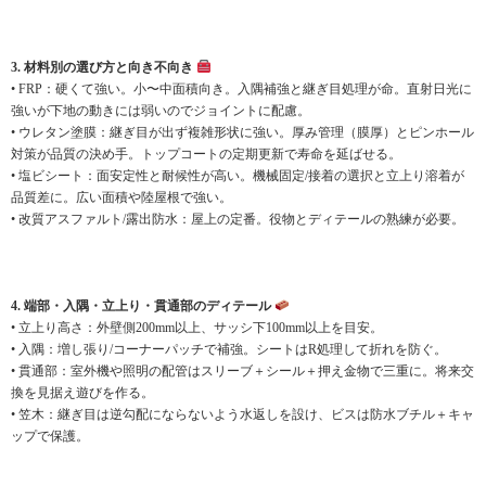
3. 材料別の選び方と向き不向き
• FRP：硬くて強い。小〜中面積向き。入隅補強と継ぎ目処理が命。直射日光に
強いが下地の動きには弱いのでジョイントに配慮。
• ウレタン塗膜：継ぎ目が出ず複雑形状に強い。厚み管理（膜厚）とピンホール
対策が品質の決め手。トップコートの定期更新で寿命を延ばせる。
• 塩ビシート：面安定性と耐候性が高い。機械固定/接着の選択と立上り溶着が
品質差に。広い面積や陸屋根で強い。
• 改質アスファルト/露出防水：屋上の定番。役物とディテールの熟練が必要。
4. 端部・入隅・立上り・貫通部のディテール
• 立上り高さ：外壁側200mm以上、サッシ下100mm以上を目安。
• 入隅：増し張り/コーナーパッチで補強。シートはR処理して折れを防ぐ。
• 貫通部：室外機や照明の配管はスリーブ＋シール＋押え金物で三重に。将来交
換を見据え遊びを作る。
• 笠木：継ぎ目は逆勾配にならないよう水返しを設け、ビスは防水ブチル＋キャ
ップで保護。