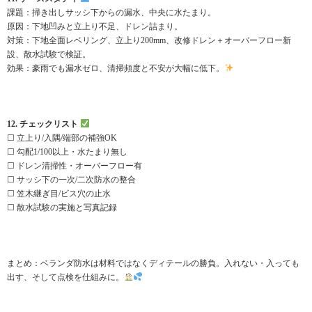
課題：掃き出しサッシ下からの漏水、中央に水たまり。
原因：下地凹みと立上り不足、ドレン詰まり。
対策：下地全面レベリング、立上り200mm、改修ドレン＋オーバーフロー新
設、散水試験で検証。
効果：豪雨でも漏水ゼロ、清掃頻度と不安が大幅に低下。
12. チェックリスト
☐ 立上り/入隅/端部の補強OK
☐ 勾配1/100以上・水たまり無し
☐ ドレン清掃性・オーバーフロー有
☐ サッシ下の一次/二次防水の整合
☐ 笠木継ぎ目/ビス穴の止水
☐ 散水試験の実施と写真記録
まとめ：ベランダ防水は材料ではなくディテールの勝負。入れない・入っても
出す、そして点検を仕組みに。