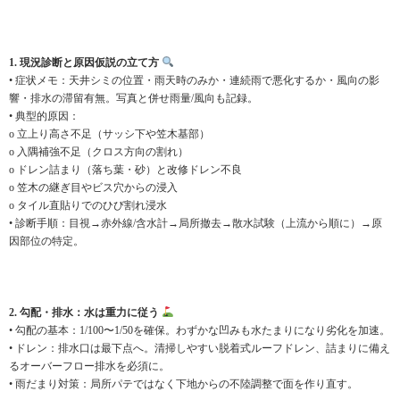
1. 現況診断と原因仮説の立て方
• 症状メモ：天井シミの位置・雨天時のみか・連続雨で悪化するか・風向の影
響・排水の滞留有無。写真と併せ雨量/風向も記録。
• 典型的原因：
o 立上り高さ不足（サッシ下や笠木基部）
o 入隅補強不足（クロス方向の割れ）
o ドレン詰まり（落ち葉・砂）と改修ドレン不良
o 笠木の継ぎ目やビス穴からの浸入
o タイル直貼りでのひび割れ浸水
• 診断手順：目視→赤外線/含水計→局所撤去→散水試験（上流から順に）→原
因部位の特定。
2. 勾配・排水：水は重力に従う
• 勾配の基本：1/100〜1/50を確保。わずかな凹みも水たまりになり劣化を加速。
• ドレン：排水口は最下点へ。清掃しやすい脱着式ルーフドレン、詰まりに備え
るオーバーフロー排水を必須に。
• 雨だまり対策：局所パテではなく下地からの不陸調整で面を作り直す。