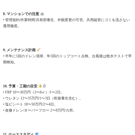
8. マンションでの注意
• 管理規約/作業時間/共有部養生、外観変更の可否。共用縦管にゴミを流さない
運用徹底。
9. メンテナンス計画
• 半年に1回のドレン清掃、年1回のトップコート点検。台風後は散水テストで早
期検知。
10. 予算・工期の目安
• FRP 10〜30万円（3〜8㎡）/1〜2日。
• ウレタン 12〜35万円/1〜3日（乾燥養生含む）。
• 塩ビシート 18〜50万円/2〜4日。
• 改修ドレン/オーバーフロー 2〜8万円/カ所。
11. ケーススタディ