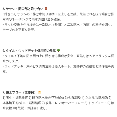
5. サッシ・開口部と取り合い
• 掃き出しサッシの下枠は水切り金物＋立上りを連続。段差ゼロを狙う場合は排
水溝/グレーチングで雨水の逃げ道を確保。
• サッシ交換を伴う場合は一次防水（外側）と二次防水（内側）の連携を図り、
テープの上下順を厳守。
6. タイル・ウッドデッキ併用時の注意
• タイル：下地の防水層の上に浮かせる構成が安全。直貼りはヘアクラック→浸
水のリスク。
• ウッドデッキ：束やビスの貫通部は侵入ルート。支持脚の点接地と清掃性を両
立。
7. 施工フロー（改修例）
1) 養生・近隣挨拶 2) 既存防水撤去/下地補修 3) 勾配調整 4) 立上り/入隅補強 5)
本体施工 6) 笠木・端部処理 7) 改修ドレン/オーバーフロー 8) トップコート 9) 散
水試験 10) 取説・保証書引渡し。